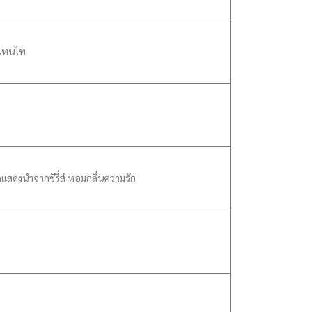
: แทนไท
กแสดงนำจากซีรี่ส์ หอมกลิ่นความรัก