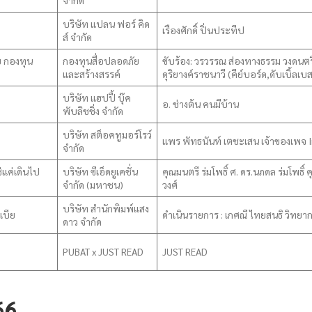
จำกัด
บริษัท แปลน ฟอร์ คิด
เรืองศักดิ์ ปิ่นประทีป
ส์ จำกัด
ย กองทุน
กองทุนสื่อปลอดภัย
ขับร้อง: วรวรรณ ส่องทางธรรม วงดนตร
และสร้างสรรค์
ดุริยางค์ราชนาวี (คีย์บอร์ด,ดับเบิ้ลเ
บริษัท แฮปปี้ บุ๊ค
อ. ช่างต้น คนมีบ้าน
พับลิชชิ่ง จำกัด
บริษัท สต็อคทูมอร์โรว์
แพร พัทธนันท์ เตชะเสน เจ้าของเพจ
จำกัด
แค่เดินไป
บริษัท ซีเอ็ดยูเคชั่น
คุณมนตรี ร่มโพธิ์ ศ. ดร.นภดล ร่มโพธ
จำกัด (มหาชน)
วงศ์
บริษัท สำนักพิมพ์แสง
เบีย
ดำเนินรายการ : เกศณี ไทยสนธิ วิทยา
ดาว จำกัด
PUBAT x JUST READ
JUST READ
66