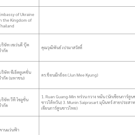
Embassy of Ukraine
in the Kingdom of
Thailand
บริษัท เซเว่นดี บุ๊ค
คุณวุฒิพันธ์ เปรมาสวัสดิ์
จำกัด
บริษัท ซีเอ็ดยูเคชั่น
ดร.ช็อนมีกย็อง (Jun Mee Kyung)
จำกัด (มหาชน)
1. Ruan Guang-Min หร่วน กวาง หมิน (นักเขียนการ์ตูนชาว
ริษัท วีที โซลูชั่น
ชาวไต้หวัน) 3. Munin Saiprasart มุนินทร์ สายประสาท 
จำกัด
เขียนการ์ตูนชาวไทย)
พานแว่นฟ้า