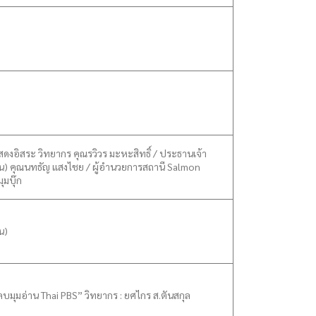
ดงอิสระ วิทยากร คุณรวิวร มะหะสิทธิ์ / ประธานเจ้า
าชน) คุณนทธัญ แสงไชย / ผู้อำนวยการสถานี Salmon
ุมบุ๊ก
น)
หลบมุมอ่าน Thai PBS” วิทยากร : ยศไกร ส.ตันสกุล