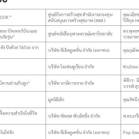
ศูนย์กิจการสร้างสุข สำนักงานกองทุน
คุณ ณิชชา
SOOK ”
สนับสนุนการสร้างสุขภาพ (สสส.)
ปิติกุล (ค
ของ บัทเทอร์บัน และ
ดร.พุทธชา
ศูนย์หนังสือจุฬาลงกรณ์มหาวิทยาลัย
วัยรุ่น”
วาดภาพป
ัง ปังด้วย TikTok จาก
บริษัท ซีเอ็ดยูเคชั่น จำกัด (มหาชน)
คุณวุฒิพง
m
บริษัท โอเพ่นดูเรียน จำกัด
KruDew 
พิธีกร :
ยนิทานอ่านกับลูก”
บริษัท นาฬิกาทราย จำกัด
บรรพ์ สุ
มูลนิธิเด็ก
คุณรัชนี
เพื่อความสำเร็จในชีวิต
บริษัท ซัคเซส พับลิชชิ่ง จำกัด
ศ.ดร.เกรีย
ม่ใช่รัก
บริษัท ซีเอ็ดยูเคชั่น จำกัด (มหาชน)
Pop Siw