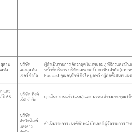
งสุสาน
บริษัท
ผู้ดำเนินรายการ จักรกฤต โยมพยอม / พิธีกรและนักแส
รแห่ง
แมงมุม คัล
หน้าที่บริหาร บริษัท เมพ คอร์ปอเรชั่น จำกัด (มห
เจอร์ จำกัด
Podcast คุณอนุรักษ์ กิจไพบูลทวี / ผู้ก่อตั้งสนพ.แมงม
rn และ
บริษัท ทิงค์
 ปี 66
ญาณิน กรานแก้ว (แนน) และ นวพล ดำรงเอกอรุณ (ต้
เน็ต จำกัด
บริษัท
สำนักพิมพ์
ดำเนินรายการ : นงค์ลักษณ์ บัทเลอร์ ผู้จัดรายการ “
แสงดาว
จำกัด