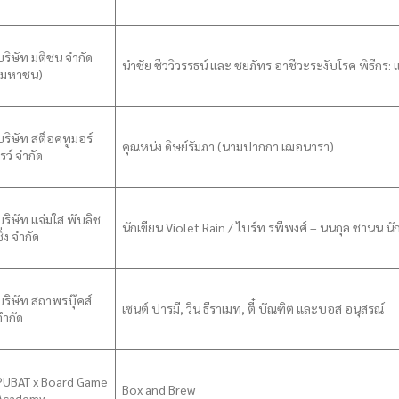
บริษัท มติชน จำกัด
นําชัย ชีววิวรรธน์ และ ชยภัทร อาชีวะระงับโรค พิธีกร
(มหาชน)
บริษัท สต็อคทูมอร์
คุณหน๋ง ดิษย์รัมภา (นามปากกา เฌอนารา)
โรว์ จำกัด
บริษัท แจ่มใส พับลิช
นักเขียน Violet Rain / ไบร์ท รพีพงศ์ – นนกุล ชานน นั
ิ่ง จำกัด
บริษัท สถาพรบุ๊คส์
เซนต์ ปารมี, วิน ธีราเมท, ตี๋ บัณฑิต และบอส อนุสรณ์
จำกัด
PUBAT x Board Game
Box and Brew
Academy