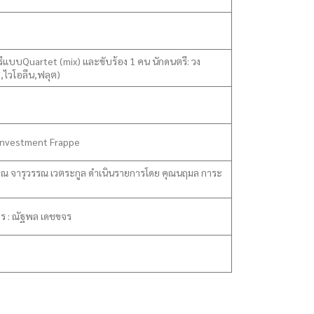
ีแบบQuartet (mix) และขับร้อง 1 คน นักดนตรี: วง
บส,ไวโอลีน,ฟลุต)
 Investment Frappe
ิ์ คุณ จารุวรรณ เวตระกูล ดำเนินรายการโดย คุณนฤมล การะ
กร : ณัฐพล เดชขจร