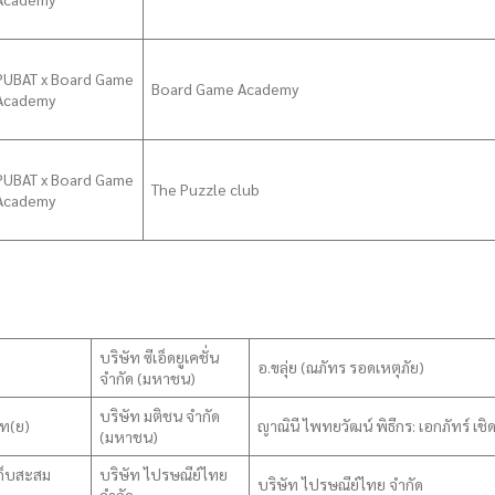
PUBAT x Board Game
Board Game Academy
Academy
PUBAT x Board Game
The Puzzle club
Academy
บริษัท ซีเอ็ดยูเคชั่น
อ.ขลุ่ย (ณภัทร รอดเหตุภัย)
จำกัด (มหาชน)
บริษัท มติชน จำกัด
ไท(ย)
ญาณินี ไพทยวัฒน์ พิธีกร: เอกภัทร์ เช
(มหาชน)
ก็บสะสม
บริษัท ไปรษณีย์ไทย
บริษัท ไปรษณีย์ไทย จำกัด