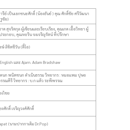
รีย์ เป็นเอกชนะศักดิ์ (น้องธันย์ ) คุณ ศักดิ์ชัย ศรีวัฒนา
รูชัย)
ด สุจริตกุล ผู้เขียนและเรียบเรียง, คุณเกด เอื้อวิทยา ผู้
ระกอบ, คุณหะริน จงเจริญรัตน์ ที่ปรึกษา
ษ์ ลิขิตชีวัน (ตี๋โอ)
English และ Ajarn. Adam Bradshaw
 นิดนก พนิตชนก ดำเนินธรรม วิทยากร : หมอแพม ปุษย
วรรณคีรี วิทยากร : บ.ก แต้ว ระพีพรรณ
 ธงไชย
งศักดิ์ เจริญวงศ์ศักดิ์
apat (นามปากกาเดิม Dr.Pop)