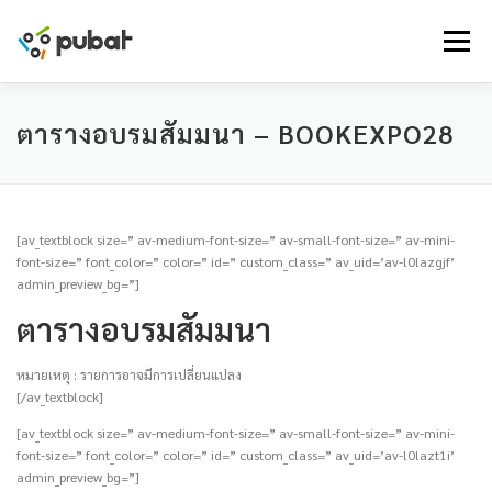
Skip
to
Menu
content
ตารางอบรมสัมมนา – BOOKEXPO28
[av_textblock size=” av-medium-font-size=” av-small-font-size=” av-mini-
font-size=” font_color=” color=” id=” custom_class=” av_uid=’av-l0lazgjf’
admin_preview_bg=”]
ตารางอบรมสัมมนา
หมายเหตุ : รายการอาจมีการเปลี่ยนแปลง
[/av_textblock]
[av_textblock size=” av-medium-font-size=” av-small-font-size=” av-mini-
font-size=” font_color=” color=” id=” custom_class=” av_uid=’av-l0lazt1i’
admin_preview_bg=”]