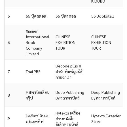
KIDOBO
5
55 บุ๊คสตอล
55 บุ๊คสตอล
55 Bookstall
Xiamen
International
CHINESE
CHINESE
6
Book
EXHIBITION
EXHIBITION
Company
TOUR
TOUR
Limited
Decode.plus X
7
Thai PBS
สำนักพิมพ์มูลนิธิ
กระจกเงา
ทสพรบิลเลี่ยน
Deep Publishing
Deep Publishing
8
กรุ๊ป
By สถาพรบุ๊คส์
By สถาพรบุ๊คส์
Hytexts เครื่อง
ไฮเท็คซ์ อินเต
Hytexts E-reader
9
อ่านหนังสือ
อร์แอคทีฟ
Store
อิเล็กทรอนิกส์