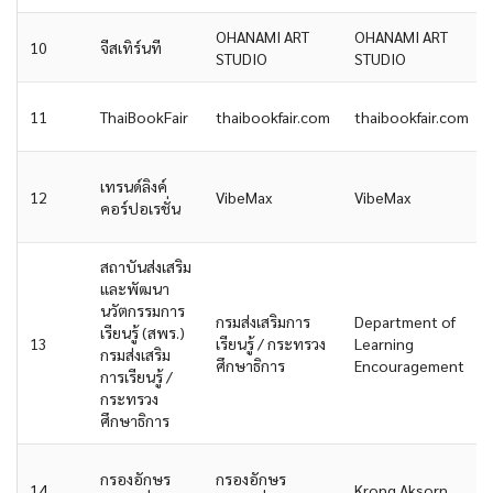
OHANAMI ART
OHANAMI ART
10
จีสเทิร์นที
STUDIO
STUDIO
11
ThaiBookFair
thaibookfair.com
thaibookfair.com
เทรนด์ลิงค์
12
VibeMax
VibeMax
คอร์ปอเรชั่น
สถาบันส่งเสริม
และพัฒนา
นวัตกรรมการ
กรมส่งเสริมการ
Department of
เรียนรู้ (สพร.)
13
เรียนรู้ / กระทรวง
Learning
กรมส่งเสริม
ศึกษาธิการ
Encouragement
การเรียนรู้ /
กระทรวง
ศึกษาธิการ
กรองอักษร
กรองอักษร
14
Krong Aksorn