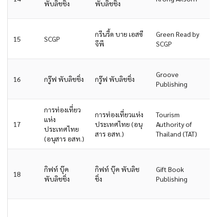
พับลิชชิ่ง
พับลิชชิ่ง
กรีนรี้ด บาย เอสซี
Green Read by
15
SCGP
จีพี
SCGP
Groove
16
กรู๊ฟ พับลิชชิ่ง
กรู๊ฟ พับลิชชิ่ง
Publishing
การท่องเที่ยว
การท่องเที่ยวแห่ง
Tourism
แห่ง
17
ประเทศไทย (อนุ
Authority of
ประเทศไทย
สาร อสท.)
Thailand (TAT)
(อนุสาร อสท.)
กิฟท์ บุ๊ค
กิฟท์ บุ๊ค พับลิช
Gift Book
18
พับลิชชิ่ง
ชิ่ง
Publishing