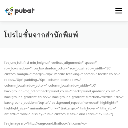
Skip
to
Menu
content
โปรโมชั่นจากสำนักพิมพ์
[av_one_full first min_height=” vertical_alignment=” space=”
row_boxshadow=” row_boxshadow_color=” row_boxshadow_width=’10’
custom_margin=” margin=’0px’ mobile_breaking=” border=” border_color=”
radius=’0px’ padding=’0px’ column_boxshadow=”
column_boxshadow_color=” column_boxshadow_width=’10’
background=’bg_color’ background_color=” background_gradient_color1=”
background_gradient_color2=” background_gradient_direction=’vertical’ src=”
background_position=’top left’ background_repeat=’no-repeat’ highlight=”
highlight_size=” animation=” link=” linktarget=” link_hover=” title_attr=”
alt_attr=” mobile_display=” id=” custom_class=” aria_label=” av_uid=”]
[av_image src=’http://onground.thaibookfair.com/wp-