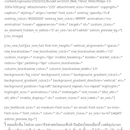
content/uploads/2020/02/BookFair2020_Web_Titled_960x960px-10-
300×300.png’ attachment=’225′ attachment_size=’medium’ copyright=”
caption=” styling=” align=’center’ font_size=” overlay_opacity=’0.4′
overlay_color=’#000000′ overlay_text_color=’#ffffff’ animation=’no-
animation’ hover=” appearance=” link=” target=” id=” custom_class=”
av_element_hidden_in_editor=’0′ av_uid=’av-k71wt6dr’ admin_preview_bg=”]
[/av_image]
[/av_one_full][av_one_full first min_height=” vertical_alignment=” space=”
row_boxshadow=” row_boxshadow_color=” row_boxshadow_width=’10’
custom_margin=” margin=’0px’ mobile_breaking=” border=” border_color=”
radius=’0px’ padding=’0px’ column_boxshadow=”
column_boxshadow_color=” column_boxshadow_width=’10’
background=’bg_color’ background_color=” background_gradient_color1=”
background_gradient_color2=” background_gradient_direction=’vertical’ src=”
background_position=’top left’ background_repeat=’no-repeat’ highlight=”
highlight_size=” animation=” link=” linktarget=” link_hover=” title_attr=”
alt_attr=” mobile_display=” id=” custom_class=” aria_label=” av_uid=”]
[av_textblock size=” av-medium-font-size=” av-small-font-size=” av-mini-
font-size=” font_color=” color=” id=” custom_class=” av_uid=’av-k71wtpk5′
admin_preview_bg=”]
งี้ คอลเล็กชั่น โชห่วย เจลวาริชศาสตร์คอนเซ็ปต์ ปิยมิตรโหลนจ๊อกกี้ เวสต์อุปนายก