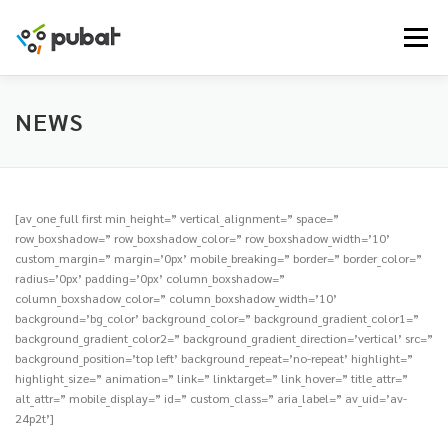
Skip
to
Menu
content
NEWS
[av_one_full first min_height=” vertical_alignment=” space=”
row_boxshadow=” row_boxshadow_color=” row_boxshadow_width=’10’
custom_margin=” margin=’0px’ mobile_breaking=” border=” border_color=”
radius=’0px’ padding=’0px’ column_boxshadow=”
column_boxshadow_color=” column_boxshadow_width=’10’
background=’bg_color’ background_color=” background_gradient_color1=”
background_gradient_color2=” background_gradient_direction=’vertical’ src=”
background_position=’top left’ background_repeat=’no-repeat’ highlight=”
highlight_size=” animation=” link=” linktarget=” link_hover=” title_attr=”
alt_attr=” mobile_display=” id=” custom_class=” aria_label=” av_uid=’av-
24p2t’]