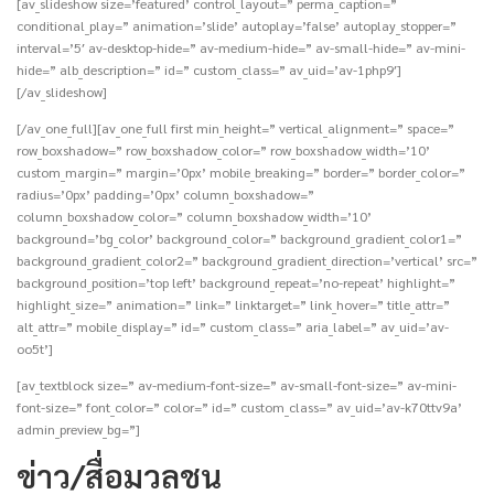
[av_slideshow size=’featured’ control_layout=” perma_caption=”
conditional_play=” animation=’slide’ autoplay=’false’ autoplay_stopper=”
interval=’5′ av-desktop-hide=” av-medium-hide=” av-small-hide=” av-mini-
hide=” alb_description=” id=” custom_class=” av_uid=’av-1php9′]
[/av_slideshow]
[/av_one_full][av_one_full first min_height=” vertical_alignment=” space=”
row_boxshadow=” row_boxshadow_color=” row_boxshadow_width=’10’
custom_margin=” margin=’0px’ mobile_breaking=” border=” border_color=”
radius=’0px’ padding=’0px’ column_boxshadow=”
column_boxshadow_color=” column_boxshadow_width=’10’
background=’bg_color’ background_color=” background_gradient_color1=”
background_gradient_color2=” background_gradient_direction=’vertical’ src=”
background_position=’top left’ background_repeat=’no-repeat’ highlight=”
highlight_size=” animation=” link=” linktarget=” link_hover=” title_attr=”
alt_attr=” mobile_display=” id=” custom_class=” aria_label=” av_uid=’av-
oo5t’]
[av_textblock size=” av-medium-font-size=” av-small-font-size=” av-mini-
font-size=” font_color=” color=” id=” custom_class=” av_uid=’av-k70ttv9a’
admin_preview_bg=”]
ข่าว/สื่อมวลชน