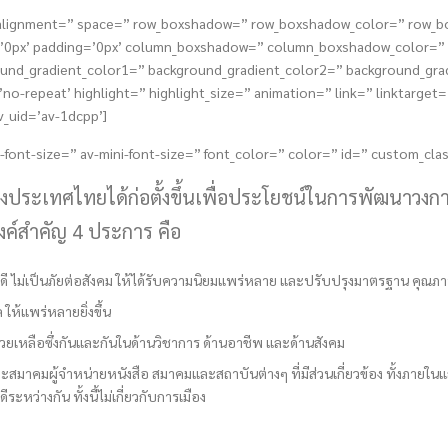
tical_alignment=” space=” row_boxshadow=” row_boxshadow_color=” row
s=’0px’ padding=’0px’ column_boxshadow=” column_boxshadow_color=
nd_gradient_color1=” background_gradient_color2=” background_gradie
o-repeat’ highlight=” highlight_size=” animation=” link=” linktarget=” 
v_uid=’av-1dcpp’]
-font-size=” av-mini-font-size=” font_color=” color=” id=” custom_cla
ห่งประเทศไทยได้ก่อตั้งขึ้นเพื่อประโยชน์ในการพัฒนาวง
งค์สำคัญ 4 ประการ คือ
ที่ดี ไม่เป็นภัยต่อสังคม ให้ได้รับความนิยมแพร่หลาย และปรับปรุงมาตรฐาน ค
ห้แพร่หลายยิ่งขึ้น
วยเหลือซึ่งกันและกันในด้านวิชาการ ด้านอาชีพ และด้านสังคม
สมาคมผู้จำหน่ายหนังสือ สมาคมและสถาบันต่างๆ ที่มีส่วนเกี่ยวข้อง ทั้งภายใ
ะหว่างกัน ทั้งนี้ไม่เกี่ยวกับการเมือง