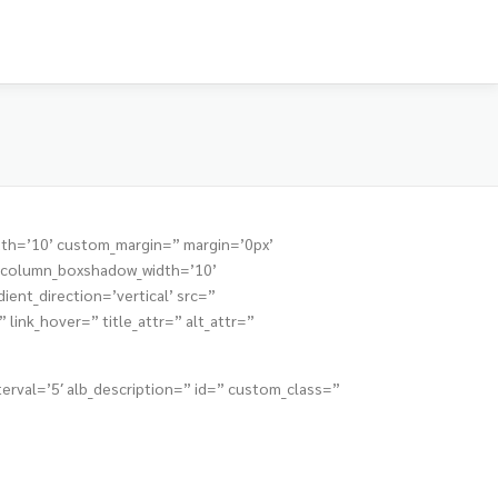
dth=’10’ custom_margin=” margin=’0px’
” column_boxshadow_width=’10’
nt_direction=’vertical’ src=”
link_hover=” title_attr=” alt_attr=”
nterval=’5′ alb_description=” id=” custom_class=”