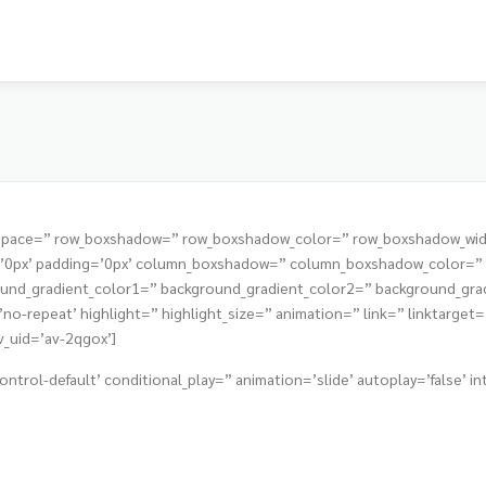
t=” space=” row_boxshadow=” row_boxshadow_color=” row_boxshadow_wi
s=’0px’ padding=’0px’ column_boxshadow=” column_boxshadow_color=
nd_gradient_color1=” background_gradient_color2=” background_gradie
o-repeat’ highlight=” highlight_size=” animation=” link=” linktarget=” 
v_uid=’av-2qgox’]
ontrol-default’ conditional_play=” animation=’slide’ autoplay=’false’ i