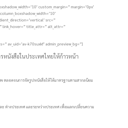
_boxshadow_width=’10’ custom_margin=” margin=’0px’
” column_boxshadow_width=’10’
nt_direction=’vertical’ src=”
link_hover=” title_attr=” alt_attr=”
ss=” av_uid=’av-k70suxkf’ admin_preview_bg=”]
การหนังสือในประเทศไทยให้ก้าวหน้า
ุณภาพ ตลอดจนการจัดรูปหนังสือให้ได้มาตรฐานตามสากลนิยม
นและ ต่างประเทศ และระหว่างประเทศ เพื่อแลกเปลี่ยนความ