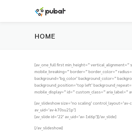
Skip
to
content
HOME
[av_one_full first min_height=” vertical_alignmen
mobile_breaking=” border=” border_color=” radiu
background=’bg_color’ background_color=” backgrou
background_position=’top left’ background_repeat=’n
mobile_display=” id=” custom_class=” aria_label=” a
[av_slideshow size=’no scaling’ control_layout=’av-c
av_uid=’av-k70su21p’]
[av_slide id=’22’ av_uid=’av-1xl6p’][/av_slide]
[/av_slideshow]