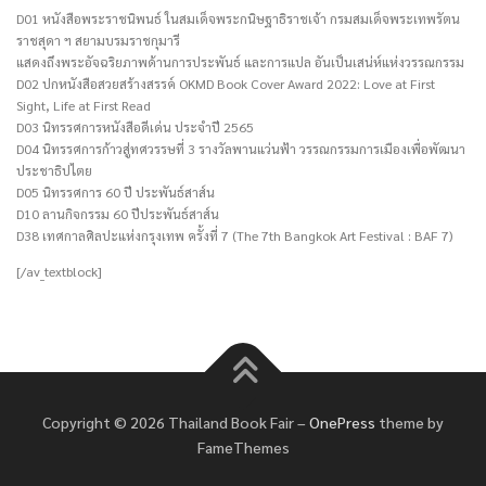
D01 หนังสือพระราชนิพนธ์ ในสมเด็จพระกนิษฐาธิราชเจ้า กรมสมเด็จพระเทพรัตน
ราชสุดา ฯ สยามบรมราชกุมารี
แสดงถึงพระอัจฉริยภาพด้านการประพันธ์ และการแปล อันเป็นเสน่ห์แห่งวรรณกรรม
D02 ปกหนังสือสวยสร้างสรรค์ OKMD Book Cover Award 2022: Love at First
Sight, Life at First Read
D03 นิทรรศการหนังสือดีเด่น ประจำปี 2565
D04 นิทรรศการก้าวสู่ทศวรรษที่ 3 รางวัลพานแว่นฟ้า วรรณกรรมการเมืองเพื่อพัฒนา
ประชาธิปไตย
D05 นิทรรศการ 60 ปี ประพันธ์สาส์น
D10 ลานกิจกรรม 60 ปีประพันธ์สาส์น
D38 เทศกาลศิลปะแห่งกรุงเทพ ครั้งที่ 7 (The 7th Bangkok Art Festival : BAF 7)
[/av_textblock]
Copyright © 2026 Thailand Book Fair
–
OnePress
theme by
FameThemes