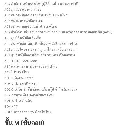
A04 สำนักงานข้าหลวงใหญ่ผู้ลี้ภัยแห่งสหประชาชาติ
A05 มูลนิธิสืบนาคะเสถียร
A06 สมาคมนักแปลและล่ามแห่งประเทศไทย
A07 ชมรมบรรณาธิการไทย
A08 สมาคมนักเขียนแห่งประเทศไทย
A09 สำนักงานส่งเสริมการศึกษานอกระบบและการศึกษาตามอัธยาศัย (กศน.)
A10 มูลนิธิหนังสือเพื่อเด็ก
A11 สมาพันธ์องค์กรเพื่อพัฒนาหนังสือและการอ่าน
A12 มูลนิธิโครงการสารานุกรมไทยสำหรับเยาวชนฯ
A13 ศูนย์หนังสือกรมศิลปากร กระทรวงวัฒนธรรม
A16-1 LINE MAN Mart
A39 ตลาดหลักทรัพย์แห่งประเทศไทย
A45 ไปรษณีย์ไทย
B03-1 ดีแทค / dtac
B03-2 บัตรเครดิต KTC
B03-3 บริษัท เนชั่น มัลติมีเดีย กรุ๊ป จำกัด (มหาชน)
B52 การทางพิเศษแห่งประเทศไทย
B91 ๑ อ่าน ล้านตื่น
B94 NFT
C01 นิทรรศการ 125 ปี รถไฟไทย
ชั้น M (ชั้นลอย)