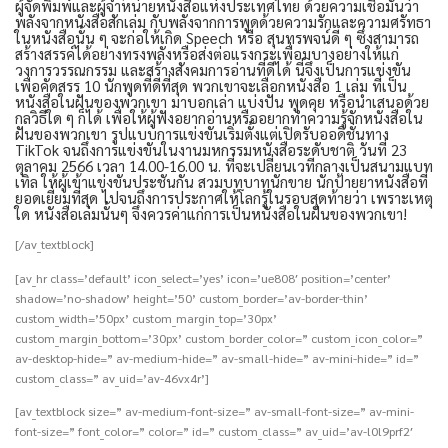
ผู้จัดพิมพ์และผู้จำหน่ายหนังสือแห่งประเทศไทย ด้วยความเชื่อมั่นว่า
พลังจากหนังสือสักเล่ม กับพลังจากการพูดด้วยความรักและความศรัทธา
ในหนังสือนั้น ๆ จะก่อให้เกิด Speech หรือ สุนทรพจน์ดี ๆ ซึ่งสามารถ
สร้างสรรค์ได้อย่างทรงพลังหรือส่งต่อแรงกระเพื่อมบางอย่างให้แก่
วงการวรรณกรรม และสร้างสังคมการอ่านที่ดีได้ นี่จึงเป็นการแข่งขัน
เพื่อคัดสรร 10 นักพูดที่ดีที่สุด พวกเขาจะเลือกหนังสือ 1 เล่ม ที่เป็น
หนังสือในฝันของพวกเขา มาบอกเล่า แบ่งปัน พูดคุย หรือนำเสนอด้วย
กลวิธีใด ๆ ก็ได้ เพื่อให้ผู้ฟังอยากอ่านหรืออยากทำความรู้จักหนังสือใน
ฝันของพวกเขา รูปแบบการแข่งขันเริ่มตั้งแต่เปิดรับออดิชั่นทาง
TikTok จนถึงการแข่งขันในงานมหกรรมหนังสือระดับชาติ วันที่ 23
ตุลาคม 2566 เวลา 14.00-16.00 น. ที่จะเปลี่ยนเวทีกลางเป็นสนามแบท
เทิล ให้ผู้เข้าแข่งขันประชันกัน สวมบทบาทนักขาย นักป้ายยาหนังสือที่
ยอดเยี่ยมที่สุด ไปจนถึงการประกาศให้โลกรู้ในรอบสุดท้ายว่า เพราะเหตุ
ใด หนังสือเล่มนั้นๆ จึงควรค่าแก่การเป็นหนังสือในฝันของพวกเขา!
[/av_textblock]
[av_hr class=’default’ icon_select=’yes’ icon=’ue808′ position=’center’
shadow=’no-shadow’ height=’50’ custom_border=’av-border-thin’
custom_width=’50px’ custom_margin_top=’30px’
custom_margin_bottom=’30px’ custom_border_color=” custom_icon_color=”
av-desktop-hide=” av-medium-hide=” av-small-hide=” av-mini-hide=” id=”
custom_class=” av_uid=’av-46vx4r’]
[av_textblock size=” av-medium-font-size=” av-small-font-size=” av-mini-
font-size=” font_color=” color=” id=” custom_class=” av_uid=’av-l0l9prf2′