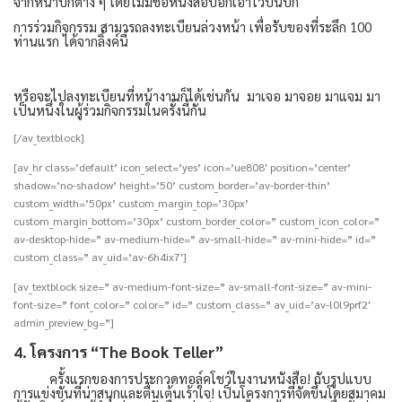
จากหน้าปกต่าง ๆ โดยไม่มีชื่อหนังสือบอกเอาไว้บนปก
การร่วมกิจกรรม สามารถลงทะเบียนล่วงหน้า เพื่อรับของที่ระลึก
100
ท่านแรก ได้จากลิ้งค์นี้
หรือจะไปลงทะเบียนที่หน้างานก็ได้เช่นกัน
มาเจอ มาจอย มาแจม มา
เป็นหนึ่งในผู้ร่วมกิจกรรมในครั้งนี้กัน
[/av_textblock]
[av_hr class=’default’ icon_select=’yes’ icon=’ue808′ position=’center’
shadow=’no-shadow’ height=’50’ custom_border=’av-border-thin’
custom_width=’50px’ custom_margin_top=’30px’
custom_margin_bottom=’30px’ custom_border_color=” custom_icon_color=”
av-desktop-hide=” av-medium-hide=” av-small-hide=” av-mini-hide=” id=”
custom_class=” av_uid=’av-6h4ix7′]
[av_textblock size=” av-medium-font-size=” av-small-font-size=” av-mini-
font-size=” font_color=” color=” id=” custom_class=” av_uid=’av-l0l9prf2′
admin_preview_bg=”]
4.
โครงการ “The Book Teller”
ครั้งแรกของการประกวดทอล์คโชว์ในงานหนังสือ! กับรูปแบบ
การแข่งขันที่น่าสนุกและตื่นเต้นเร้าใจ! เป็นโครงการที่จัดขึ้นโดยสมาคม