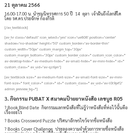
21 ตุลาคม 2566
16.00-17.00 น. นำชมนิทรรศการ 50 ปี 14 ตุลา เจ้าฝันถึงโลกสีใด
โดย รศ.ดร.ประจักษ์ ก้องกีรติ
[/av_textblock]
[av_hr class=’default’ icon_select=’yes’ icon=’ue808′ position=’center’
shadow=’no-shadow’ height=’50’ custom_border=’av-border-thin’
custom_width=’50px’ custom_margin_top=’30px’
custom_margin_bottom=’30px’ custom_border_color=” custom_icon_color=”
av-desktop-hide=” av-medium-hide=” av-small-hide=” av-mini-hide=” id=”
custom_class=” av_uid=’av-qz6pn’]
[av_textblock size=” av-medium-font-size=” av-small-font-size=” av-mini-
font-size=” font_color=” color=” id=” custom_class=” av_uid=’av-l0l9prf2′
admin_preview_bg=”]
3.
กิจกรรม PUBAT X สมาคมป้ายยาหนังสือ เลขบูธ R05
?
Book Blind Date
กิจกรรมแลกหนังสือที่ไม่รู้ว่าหนังสือที่ห่อไว้นั้นคือ
เรื่องอะไร
?
Books Crossword Puzzle
ปริศนาอักษรไขว้จากชื่อหนังสือ
?
Books Cover Challenge
ประลองความจำด้วยการทายชื่อหนังสือ