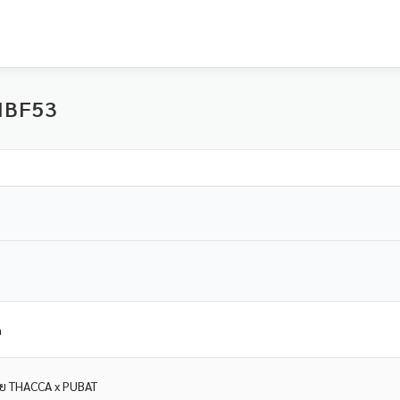
IBF53
n
โดย THACCA x PUBAT