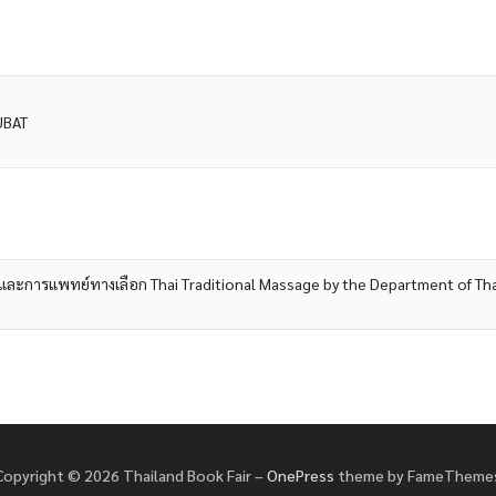
PUBAT
ารแพทย์ทางเลือก Thai Traditional Massage by the Department of Thai 
Copyright © 2026 Thailand Book Fair
–
OnePress
theme by FameTheme