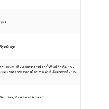
ูตุล)
รุทธ์วรกุล
มุดแห่งชาติ / ศาสตราจารย์ ดร.น้ำทิพย์ วิภาวิน / Ms.
rón / รองศาสตราจารย์ ดร. ทรงพันธ์ เจิมประยงค์ / นาง
Wu LiYun, Ms Wilairat Aimaiem.