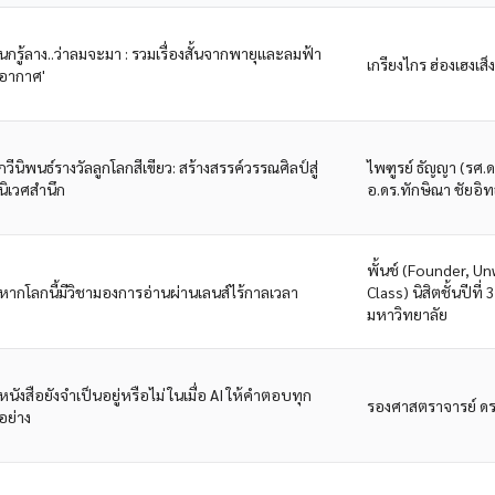
นกรู้ลาง..ว่าลมจะมา​ : รวมเรื่องสั้นจากพายุและลมฟ้า
เกรียงไกร​ ฮ่อ​ง​เฮง​เส็ง​
อากาศ'​
กวีนิพนธ์รางวัลลูกโลกสีเขียว: สร้างสรรค์วรรณศิลป์สู่
ไพฑูรย์ ธัญญา (รศ.ด
นิเวศสำนึก
อ.ดร.ทักษิณา ชัยอิท
พั้นช์ (Founder, Un
หากโลกนี้มีวิชามองการอ่านผ่านเลนส์ไร้กาลเวลา
Class) นิสิตชั้นปีท
มหาวิทยาลัย
หนังสือยังจำเป็นอยู่หรือไม่ ในเมื่อ AI ให้คำตอบทุก
รองศาสตราจารย์ ดร.
อย่าง