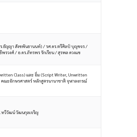
ร.ธัญญา สังขพันธานนท์) / รศ.ดร.ตรีศิลป์ บุญขจร /
ธิพรวงศ์ / อ.ดร.ภัทรพร รักเรียน / สุรพล ดวงแข
written Class) และ อิ่ม (Script Writer, Unwritten
ี่ 3 คณะอักษรศาสตร์ หลักสูตรนานาชาติ จุฬาลงกรณ์
ทวีวัฒน์ วัฒนกุลเจริญ