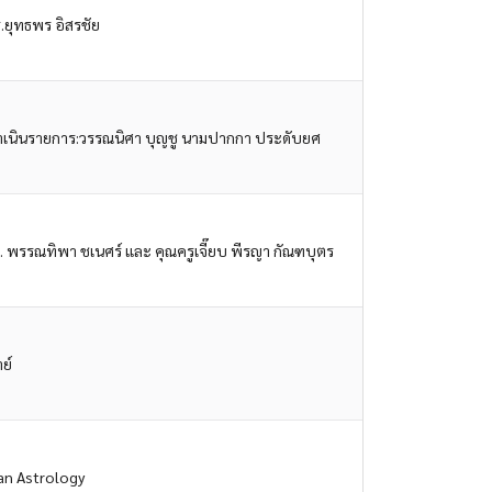
.ยุทธพร อิสรชัย
ู้ดำเนินรายการ:วรรณนิศา บุญชู นามปากกา ประดับยศ
. พรรณทิพา ชเนศร์ และ คุณครูเจี๊ยบ พีรญา กัณฑบุตร
ย์
an Astrology