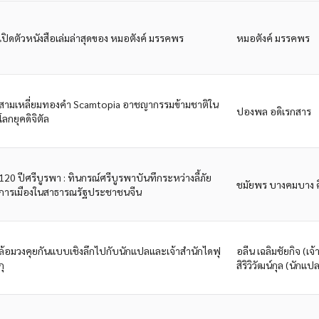
เปิดตัวหนังสือเล่มล่าสุดของ หมอตังค์ มรรคพร
หมอตังค์ มรรคพร
สามเหลี่ยมทองคำ Scamtopia อาชญากรรมข้ามชาติใน
ปองพล อดิเรกสาร
โลกยุคดิจิตัล
120 ปีศรีบูรพา : ทินกรณ์ศรีบูรพาบันทึกระหว่างลี้ภัย
ชมัยพร บางคมบาง ศ
การเมืองในสาธารณรัฐประชาชนจีน
ล้อมวงคุยกันแบบเชิงลึกไปกับนักแปลและเจ้าสำนักไดฟุ
อลีน เฉลิมชัยกิจ (เจ้
กุ
สิริวิวัฒน์กุล (นักแป