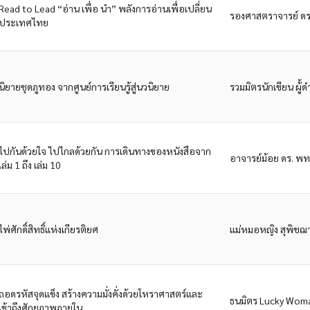
Read to Lead “อ่าน เพื่อ นำ” พลังการอ่านเพื่อเปลี่ยน
รองศาสตราจารย์ ดร
ประเทศไทย
นิยายชุดภูทอง จากศูนย์การเรียนรู้สู่นวนิยาย
รวมมิตรนักเขียน ผ้
ไปกันด้วยใจ ไปไกลด้วยกัน การเดินทางของหนังสือจาก
อาจารย์ม้อย ดร. พท
เล่ม 1 ถึง เล่ม 10
ไพ่ศักดิ์สิทธิ์แห่งเกียรติยศ
แม่หมอหญิง สุพิชฌา
ถอดรหัสจุดแข็ง สร้างความมั่งคั่งด้วยโหราศาสตร์และ
ธนมิตร Lucky Wom
เข้าถึงศักยภาพภายใน