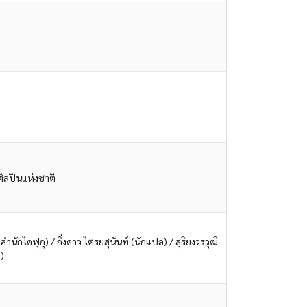
ิลปินแห่งชาติ
าสำนักไดฟุกุ) / กิ่งดาว ไตรยสุนันท์ (นักแปล) / สุริยงวรวุฒิ
ล)