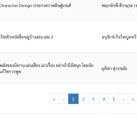
Character Design ประกวดวาดฝันสู่เกมส์
พฤกษ์รพี ฮิรามุระ (
เปิดตัวหนังสือหมู่บ้านฝน เล่ม 2
อนุรักษ์ กิจไพบูลทวี
พลังของนิทาน เล่นเสียง เล่าเรื่อง อย่างไรให้สนุก โดยนัก
มุทิตา สุวรรณัง
แก้ไขการพูด
«
‹
1
2
3
4
5
›
»