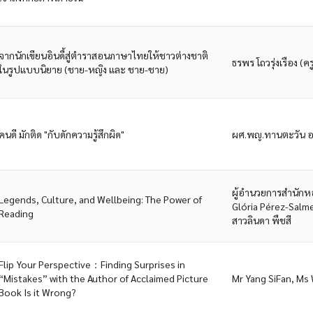
จากนักเขียนอินดี้สู่ตำราสอนภาษาไทยให้ชาวต่างชาติ
ธรพร โถวรุ่งเรือง (คร
ในรูปแบบนิยาย (ชาย-หญิง และ ชาย-ชาย)
คนดี มักติด "กับดักความรู้สึกผิด"
ผศ.พญ.ทานตะวัน อวิ
ผู้อำนวยการสำนักหอส
Legends, Culture, and Wellbeing: The Power of
Glória Pérez-Salme
Reading
สาวลินดา พืชสี
Flip Your Perspective：Finding Surprises in
“Mistakes” with the Author of Acclaimed Picture
Mr Yang SiFan, Ms 
Book Is it Wrong?