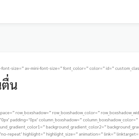
-font-size=” av-mini-font-size=” font_color=” color=” id=” custom_clas
ตื่น
t=” space=” row_boxshadow=” row_boxshadow_color=” row_boxshadow_wi
s=’0px’ padding=’0px’ column_boxshadow=” column_boxshadow_color=
nd_gradient_color1=” background_gradient_color2=” background_gradie
o-repeat’ highlight=” highlight_size=” animation=” link=” linktarget=” 