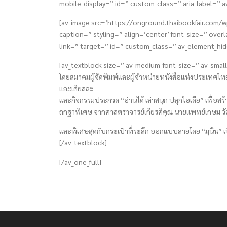
mobile_display=” id=” custom_class=” aria_label=” a
[av_image src=’https://onground.thaibookfair.com
caption=” styling=” align=’center’ font_size=” over
link=” target=” id=” custom_class=” av_element_hid
[av_textblock size=” av-medium-font-size=” av-smal
โดยสมาคมผู้จัดพิมพ์และผู้จำหน่ายหนังสือแห่งประเทศไทย ไ
และเสียสละ
และกิจกรรมประกวด “อ่านได้ เล่าสนุก ปลุกไอเดีย” เพื่อส
ถกฐาพิเศษ จากศาสตราจารย์เกียรติคุณ นายแพทย์เกษม วัฒ
และพิเศษสุดกับกระเป๋าที่ระลึก ออกแบบลายโดย “มุนิน” เป
[/av_textblock]
[/av_one_full]