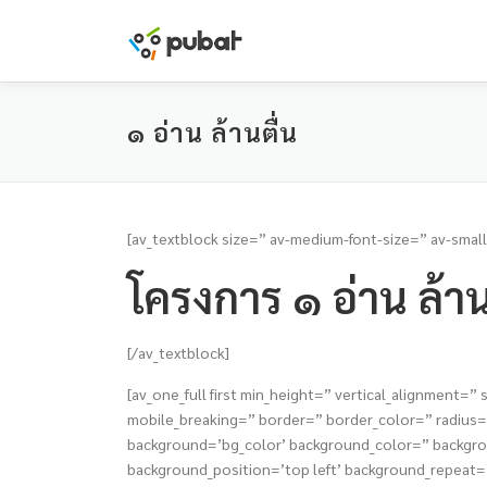
Skip
to
content
๑ อ่าน ล้านตื่น
[av_textblock size=” av-medium-font-size=” av-small
โครงการ ๑ อ่าน ล้าน
[/av_textblock]
[av_one_full first min_height=” vertical_alignmen
mobile_breaking=” border=” border_color=” radiu
background=’bg_color’ background_color=” backgrou
background_position=’top left’ background_repeat=’n