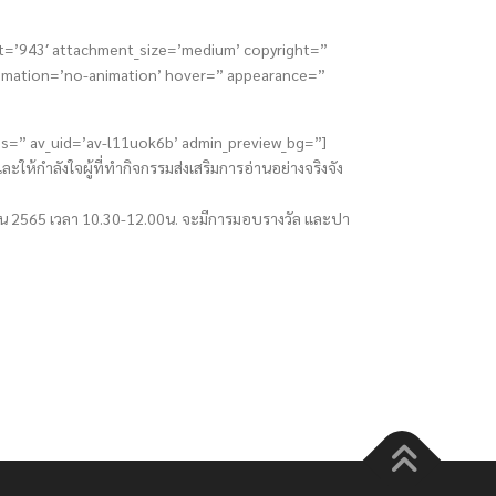
t=’943′ attachment_size=’medium’ copyright=”
 animation=’no-animation’ hover=” appearance=”
ass=” av_uid=’av-l11uok6b’ admin_preview_bg=”]
ห้กำลังใจผู้ที่ทำกิจกรรมส่งเสริมการอ่านอย่างจริงจัง
มษายน 2565 เวลา 10.30-12.00น. จะมีการมอบรางวัล และปา