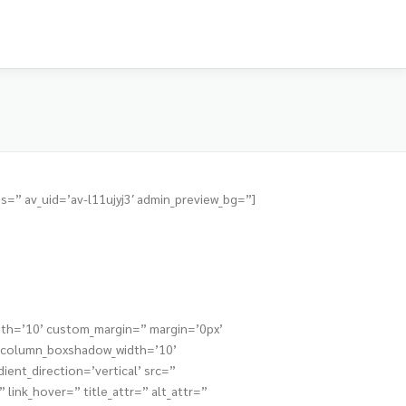
s=” av_uid=’av-l11ujyj3′ admin_preview_bg=”]
dth=’10’ custom_margin=” margin=’0px’
” column_boxshadow_width=’10’
nt_direction=’vertical’ src=”
link_hover=” title_attr=” alt_attr=”