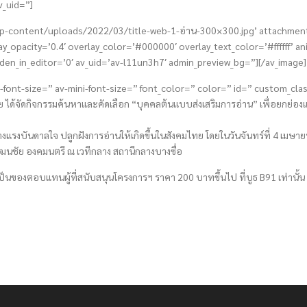
v_uid=”]
/wp-content/uploads/2022/03/title-web-1-อ่าน-300×300.jpg’ attachmen
lay_opacity=’0.4′ overlay_color=’#000000′ overlay_text_color=’#ffffff’
den_in_editor=’0′ av_uid=’av-l11un3h7′ admin_preview_bg=”][/av_image]
l-font-size=” av-mini-font-size=” font_color=” color=” id=” custom_cl
ด้จัดกิจกรรมค้นหาและคัดเลือก “บุคคลต้นแบบส่งเสริมการอ่าน” เพื่อยกย่องและใ
ร้างแรงบันดาลใจ ปลูกฝังการอ่านให้เกิดขึ้นในสังคมไทย โดยในวันจันทร์ที่ 4 เ
นชัย องคมนตรี ณ เวทีกลาง สถานีกลางบางซื่อ
็นของตอบแทนผู้ที่สนับสนุนโครงการฯ ราคา 200 บาทขึ้นไป ที่บูธ B91 เท่านั้น